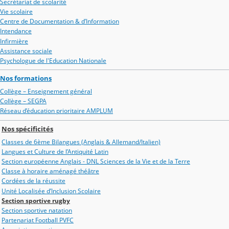
Secrétariat de scolarité
Vie scolaire
Centre de Documentation & d’Information
Intendance
Infirmière
Assistance sociale
Psychologue de l'Education Nationale
Nos formations
Collège – Enseignement général
Collège – SEGPA
Réseau d’éducation prioritaire AMPLUM
Nos spécificités
Classes de 6ème Bilangues (Anglais & Allemand/Italien)
Langues et Culture de l’Antiquité Latin
Section européenne Anglais - DNL Sciences de la Vie et de la Terre
Classe à horaire aménagé théâtre
Cordées de la réussite
Unité Localisée d’Inclusion Scolaire
Section sportive rugby
Section sportive natation
Partenariat Football PVFC