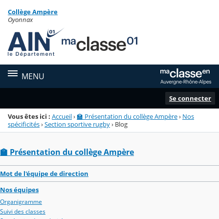
Panneau de gestion des cookies
Collège Ampère
Menu de la rubrique
Contenu
Oyonnax
MENU
Se connecter
Vous êtes ici :
Accueil
›
🏫 Présentation du collège Ampère
›
Nos
spécificités
›
Section sportive rugby
›
Blog
🏫 Présentation du collège Ampère
Mot de l'équipe de direction
Nos équipes
Organigramme
Suivi des classes