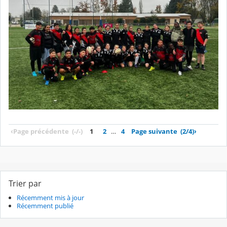
‹
Page précédente
(-/-)
1
2
…
4
Page suivante
(2/4)
›
Trier par
Récemment mis à jour
Récemment publié