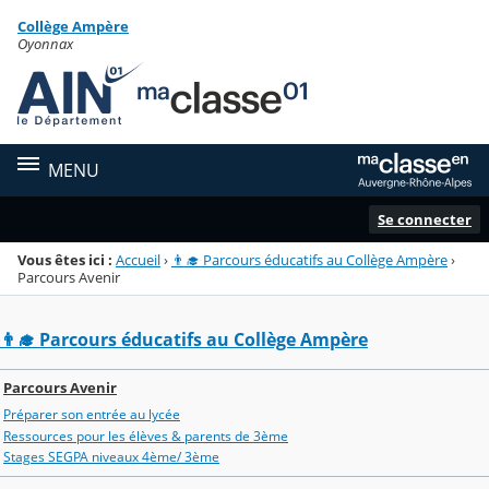
Panneau de gestion des cookies
Collège Ampère
Menu de la rubrique
Contenu
Oyonnax
MENU
Se connecter
Vous êtes ici :
Accueil
›
👨‍🎓 Parcours éducatifs au Collège Ampère
›
Parcours Avenir
👨‍🎓 Parcours éducatifs au Collège Ampère
Parcours Avenir
Préparer son entrée au lycée
Ressources pour les élèves & parents de 3ème
Stages SEGPA niveaux 4ème/ 3ème