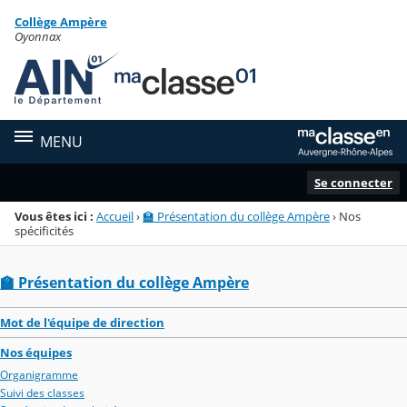
Panneau de gestion des cookies
Collège Ampère
Menu de la rubrique
Contenu
Oyonnax
MENU
Se connecter
Vous êtes ici :
Accueil
›
🏫 Présentation du collège Ampère
›
Nos
spécificités
🏫 Présentation du collège Ampère
Mot de l'équipe de direction
Nos équipes
Organigramme
Suivi des classes