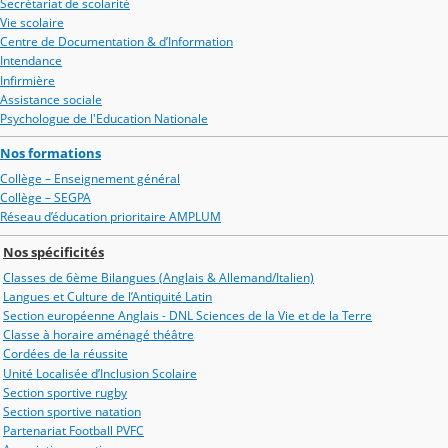
Secrétariat de scolarité
Vie scolaire
Centre de Documentation & d’Information
Intendance
Infirmière
Assistance sociale
Psychologue de l'Education Nationale
Nos formations
Collège – Enseignement général
Collège – SEGPA
Réseau d’éducation prioritaire AMPLUM
Nos spécificités
Classes de 6ème Bilangues (Anglais & Allemand/Italien)
Langues et Culture de l’Antiquité Latin
Section européenne Anglais - DNL Sciences de la Vie et de la Terre
Classe à horaire aménagé théâtre
Cordées de la réussite
Unité Localisée d’Inclusion Scolaire
Section sportive rugby
Section sportive natation
Partenariat Football PVFC