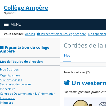
Panneau de gestion des cookies
Collège Ampère
Menu de la rubrique
Contenu
Oyonnax
MENU
Vous êtes ici :
Accueil
›
🏫 Présentation du collège Ampère
›
Nos spécifici
Cordées de la 
🏫 Présentation du collège
Ampère
Blog
Mot de l'équipe de direction
Nos équipes
Tous les articles (7)
Organigramme
Suivi des classes
📽️ Un wester
Secrétariat de scolarité
Vie scolaire
Par admin grimaud, publié le ven
Centre de Documentation & d’Information
Intendance
Infirmière