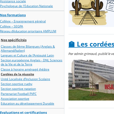
Assistance sociale
Psychologue de l'Education Nationale
Nos formations
Collège – Enseignement général
Collège – SEGPA
Réseau d’éducation prioritaire AMPLUM
Nos spécificités
🏫 Les cordée
Classes de 6ème Bilangues (Anglais &
Allemand/Italien)
Par admin grimaud, publié le ven
Langues et Culture de l’Antiquité Latin
Section européenne Anglais - DNL Sciences
de la Vie et de la Terre
Classe à horaire aménagé théâtre
Cordées de la réussite
Unité Localisée d’Inclusion Scolaire
Section sportive rugby
Section sportive natation
Partenariat Football PVFC
Association sportive
Education au développement Durable
Evaluations et certifications