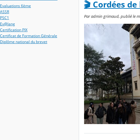
🎬 Cordées de 
Evaluations 6ème
ASSR
Par admin grimaud, publié le mar
PSC1
Ev@lang
Certification PIX
Certificat de Formation Générale
Diplôme national du brevet