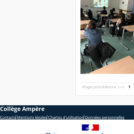
‹
Page précédente
(-/-)
1
Collège Ampère
Contacts
Mentions légales
Chartes d'utilisation
Données personnelles