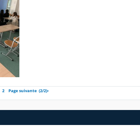
2
Page suivante
(2/2)
›