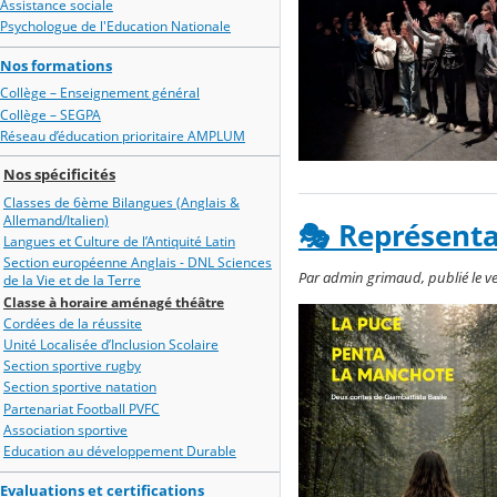
Assistance sociale
Psychologue de l'Education Nationale
Nos formations
Collège – Enseignement général
Collège – SEGPA
Réseau d’éducation prioritaire AMPLUM
Nos spécificités
Classes de 6ème Bilangues (Anglais &
Allemand/Italien)
🎭 Représenta
Langues et Culture de l’Antiquité Latin
Section européenne Anglais - DNL Sciences
Par admin grimaud, publié le ven
de la Vie et de la Terre
Classe à horaire aménagé théâtre
Cordées de la réussite
Unité Localisée d’Inclusion Scolaire
Section sportive rugby
Section sportive natation
Partenariat Football PVFC
Association sportive
Education au développement Durable
Evaluations et certifications