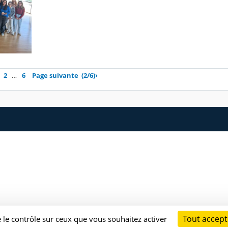
2
…
6
Page suivante
(2/6)
›
Tout accept
e le contrôle sur ceux que vous souhaitez activer