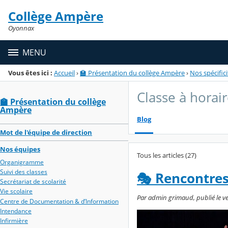
Panneau de gestion des cookies
Collège Ampère
Menu de la rubrique
Contenu
Oyonnax
MENU
Vous êtes ici :
Accueil
›
🏫 Présentation du collège Ampère
›
Nos spécifici
Classe à horai
🏫 Présentation du collège
Ampère
Blog
Mot de l'équipe de direction
Nos équipes
Tous les articles (27)
Organigramme
Suivi des classes
🎭 Rencontres
Secrétariat de scolarité
Vie scolaire
Par admin grimaud, publié le ven
Centre de Documentation & d’Information
Intendance
Infirmière