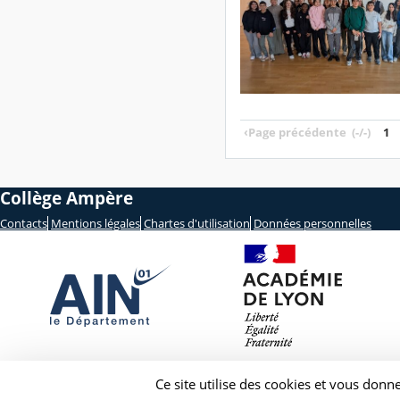
‹
Page précédente
(-/-)
1
Collège Ampère
Contacts
Mentions légales
Chartes d'utilisation
Données personnelles
Ce site utilise des cookies et vous donn