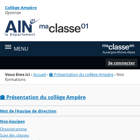
Panneau de gestion des cookies
Collège Ampère
Menu de la rubrique
Contenu
Oyonnax
MENU
Se connecter
Vous êtes ici :
Accueil
›
🏫 Présentation du collège Ampère
›
Nos
formations
🏫 Présentation du collège Ampère
Mot de l'équipe de direction
Nos équipes
Organigramme
Suivi des classes