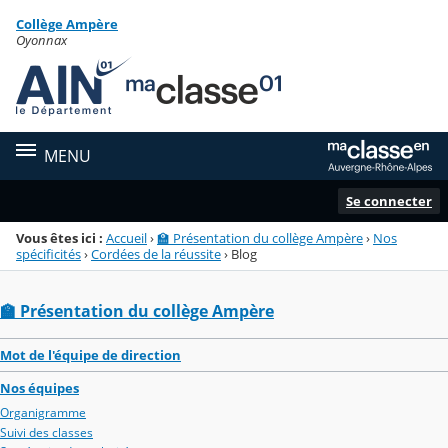
Panneau de gestion des cookies
Collège Ampère
Menu de la rubrique
Contenu
Oyonnax
MENU
Se connecter
Vous êtes ici :
Accueil
›
🏫 Présentation du collège Ampère
›
Nos
spécificités
›
Cordées de la réussite
›
Blog
🏫 Présentation du collège Ampère
Mot de l'équipe de direction
Nos équipes
Organigramme
Suivi des classes