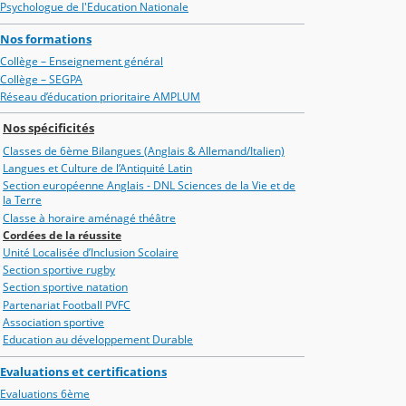
Psychologue de l'Education Nationale
Nos formations
Collège – Enseignement général
Collège – SEGPA
Réseau d’éducation prioritaire AMPLUM
Nos spécificités
Classes de 6ème Bilangues (Anglais & Allemand/Italien)
Langues et Culture de l’Antiquité Latin
Section européenne Anglais - DNL Sciences de la Vie et de
la Terre
Classe à horaire aménagé théâtre
Cordées de la réussite
Unité Localisée d’Inclusion Scolaire
Section sportive rugby
Section sportive natation
Partenariat Football PVFC
Association sportive
Education au développement Durable
Evaluations et certifications
Evaluations 6ème