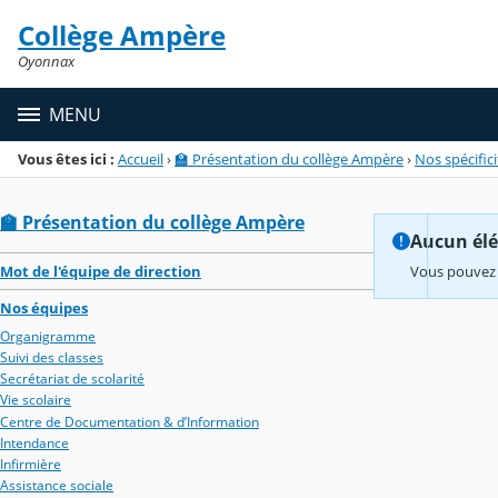
Panneau de gestion des cookies
Collège Ampère
Menu de la rubrique
Contenu
Oyonnax
MENU
Vous êtes ici :
Accueil
›
🏫 Présentation du collège Ampère
›
Nos spécifici
🏫 Présentation du collège Ampère
Aucun élém
Mot de l'équipe de direction
Vous pouvez 
Nos équipes
Organigramme
Suivi des classes
Secrétariat de scolarité
Vie scolaire
Centre de Documentation & d’Information
Intendance
Infirmière
Assistance sociale