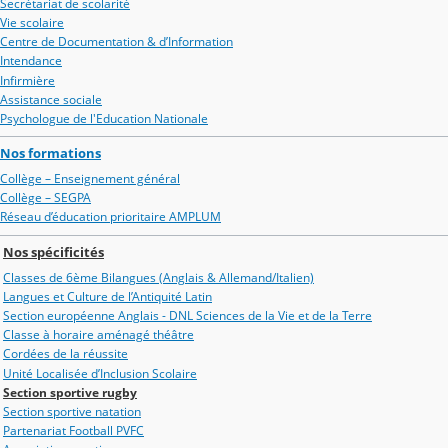
Secrétariat de scolarité
Vie scolaire
Centre de Documentation & d’Information
Intendance
Infirmière
Assistance sociale
Psychologue de l'Education Nationale
Nos formations
Collège – Enseignement général
Collège – SEGPA
Réseau d’éducation prioritaire AMPLUM
Nos spécificités
Classes de 6ème Bilangues (Anglais & Allemand/Italien)
Langues et Culture de l’Antiquité Latin
Section européenne Anglais - DNL Sciences de la Vie et de la Terre
Classe à horaire aménagé théâtre
Cordées de la réussite
Unité Localisée d’Inclusion Scolaire
Section sportive rugby
Section sportive natation
Partenariat Football PVFC