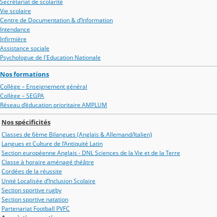
Secrétariat de scolarité
Vie scolaire
Centre de Documentation & d’Information
Intendance
Infirmière
Assistance sociale
Psychologue de l'Education Nationale
Nos formations
Collège – Enseignement général
Collège – SEGPA
Réseau d’éducation prioritaire AMPLUM
Nos spécificités
Classes de 6ème Bilangues (Anglais & Allemand/Italien)
Langues et Culture de l’Antiquité Latin
Section européenne Anglais - DNL Sciences de la Vie et de la Terre
Classe à horaire aménagé théâtre
Cordées de la réussite
Unité Localisée d’Inclusion Scolaire
Section sportive rugby
Section sportive natation
Partenariat Football PVFC