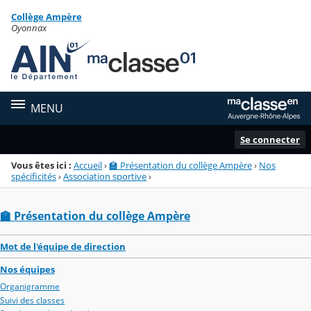
Panneau de gestion des cookies
Collège Ampère
Menu de la rubrique
Contenu
Oyonnax
MENU
Se connecter
Vous êtes ici :
Accueil
›
🏫 Présentation du collège Ampère
›
Nos
spécificités
›
Association sportive
›
🏫 Présentation du collège Ampère
Mot de l'équipe de direction
Nos équipes
Organigramme
Suivi des classes