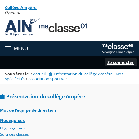
Panneau de gestion des cookies
Collège Ampère
Menu de la rubrique
Contenu
Oyonnax
MENU
Se connecter
Vous êtes ici :
Accueil
›
🏫 Présentation du collège Ampère
›
Nos
spécificités
›
Association sportive
›
🏫 Présentation du collège Ampère
Mot de l'équipe de direction
Nos équipes
Organigramme
Suivi des classes