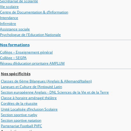
Secrétariat de scolarité
Vie scolaire
Centre de Documentation & d’Information
Intendance
Infirmière
Assistance sociale
Psychologue de l'Education Nationale
Nos formations
Collège – Enseignement général
Collège – SEGPA
Réseau d’éducation prioritaire AMPLUM
Nos spécificités
Classes de 6ème Bilangues (Anglais & Allemand/Italien)
Langues et Culture de l’Antiquité Latin
Section européenne Anglais - DNL Sciences de la Vie et de la Terre
Classe à horaire aménagé théâtre
Cordées de la réussite
Unité Localisée d’Inclusion Scolaire
Section sportive rugby
Section sportive natation
Partenariat Football PVFC