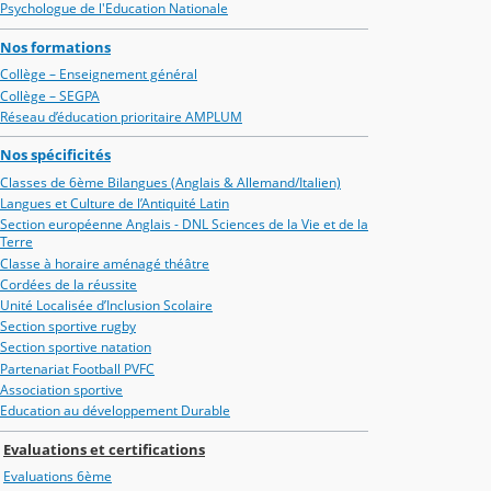
Psychologue de l'Education Nationale
Nos formations
Collège – Enseignement général
Collège – SEGPA
Réseau d’éducation prioritaire AMPLUM
Nos spécificités
Classes de 6ème Bilangues (Anglais & Allemand/Italien)
Langues et Culture de l’Antiquité Latin
Section européenne Anglais - DNL Sciences de la Vie et de la
Terre
Classe à horaire aménagé théâtre
Cordées de la réussite
Unité Localisée d’Inclusion Scolaire
Section sportive rugby
Section sportive natation
Partenariat Football PVFC
Association sportive
Education au développement Durable
Evaluations et certifications
Evaluations 6ème