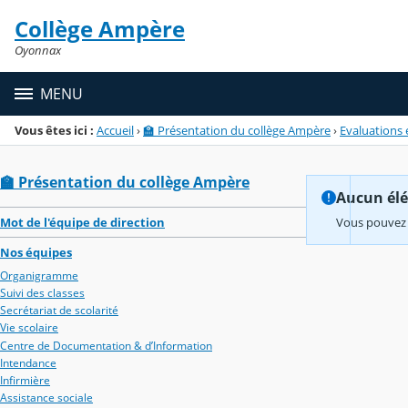
Panneau de gestion des cookies
Collège Ampère
Menu de la rubrique
Contenu
Oyonnax
MENU
Vous êtes ici :
Accueil
›
🏫 Présentation du collège Ampère
›
Evaluations e
🏫 Présentation du collège Ampère
Aucun élém
Mot de l'équipe de direction
Vous pouvez 
Nos équipes
Organigramme
Suivi des classes
Secrétariat de scolarité
Vie scolaire
Centre de Documentation & d’Information
Intendance
Infirmière
Assistance sociale