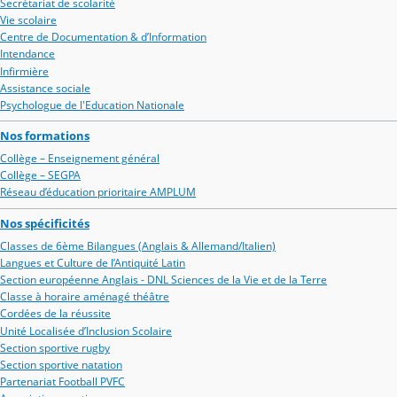
Secrétariat de scolarité
Vie scolaire
Centre de Documentation & d’Information
Intendance
Infirmière
Assistance sociale
Psychologue de l'Education Nationale
Nos formations
Collège – Enseignement général
Collège – SEGPA
Réseau d’éducation prioritaire AMPLUM
Nos spécificités
Classes de 6ème Bilangues (Anglais & Allemand/Italien)
Langues et Culture de l’Antiquité Latin
Section européenne Anglais - DNL Sciences de la Vie et de la Terre
Classe à horaire aménagé théâtre
Cordées de la réussite
Unité Localisée d’Inclusion Scolaire
Section sportive rugby
Section sportive natation
Partenariat Football PVFC