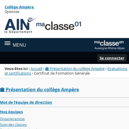
Panneau de gestion des cookies
Collège Ampère
Menu de la rubrique
Contenu
Oyonnax
MENU
Se connecter
Vous êtes ici :
Accueil
›
🏫 Présentation du collège Ampère
›
Evaluations
et certifications
›
Certificat de Formation Générale
🏫 Présentation du collège Ampère
Mot de l'équipe de direction
Nos équipes
Organigramme
Suivi des classes