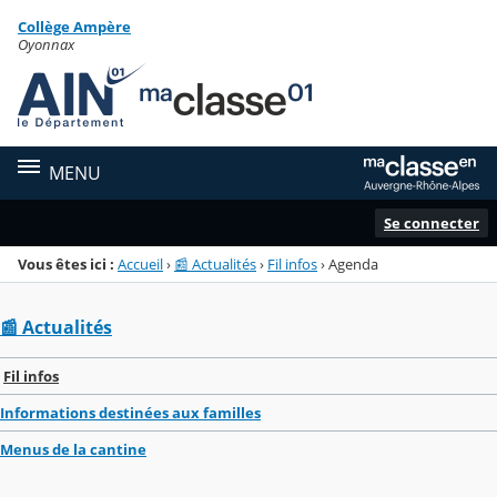
Panneau de gestion des cookies
Collège Ampère
Menu de la rubrique
Contenu
Oyonnax
MENU
Se connecter
Vous êtes ici :
Accueil
›
📰 Actualités
›
Fil infos
›
Agenda
📰 Actualités
Fil infos
Informations destinées aux familles
Menus de la cantine