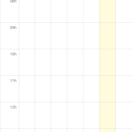
08h
09h
10h
11h
12h