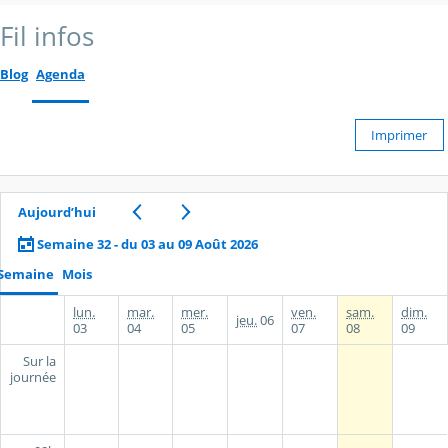
Fil infos
Blog
Agenda
Imprimer
Aujourd’hui
Semaine 32 - du 03 au 09 Août 2026
Semaine
Mois
lun.
mar.
mer.
ven.
sam.
dim.
jeu.
06
03
04
05
07
08
09
Sur la
journée