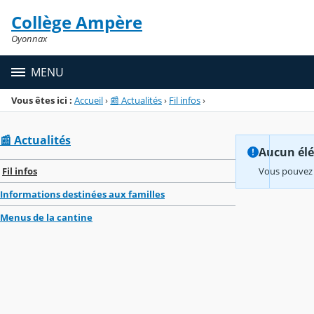
Panneau de gestion des cookies
Collège Ampère
Menu de la rubrique
Contenu
Oyonnax
MENU
Vous êtes ici :
Accueil
›
📰 Actualités
›
Fil infos
›
📰 Actualités
Aucun élém
Fil infos
Vous pouvez 
Informations destinées aux familles
Menus de la cantine