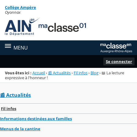
Panneau de gestion des cookies
Collège Ampère
Menu de la rubrique
Contenu
Oyonnax
MENU
Se connecter
Vous êtes ici :
Accueil
›
📰 Actualités
›
Fil infos
›
Blog
›
📖 La lecture
expressive à l'honneur !
📰 Actualités
Fil infos
Informations destinées aux familles
Menus de la cantine