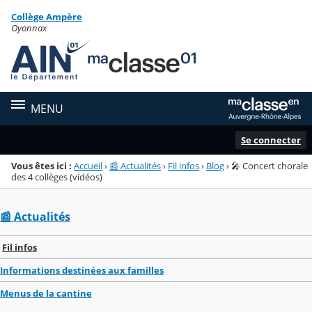
Panneau de gestion des cookies
Collège Ampère
Menu de la rubrique
Contenu
Oyonnax
MENU
Se connecter
Vous êtes ici :
Accueil
›
📰 Actualités
›
Fil infos
›
Blog
›
🎤 Concert chorale
des 4 collèges (vidéos)
📰 Actualités
Fil infos
Informations destinées aux familles
Menus de la cantine