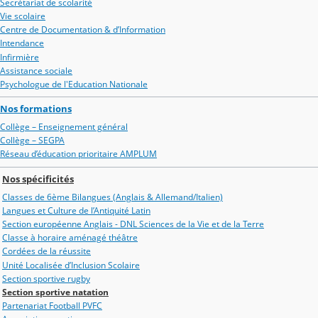
Secrétariat de scolarité
Vie scolaire
Centre de Documentation & d’Information
Intendance
Infirmière
Assistance sociale
Psychologue de l'Education Nationale
Nos formations
Collège – Enseignement général
Collège – SEGPA
Réseau d’éducation prioritaire AMPLUM
Nos spécificités
Classes de 6ème Bilangues (Anglais & Allemand/Italien)
Langues et Culture de l’Antiquité Latin
Section européenne Anglais - DNL Sciences de la Vie et de la Terre
Classe à horaire aménagé théâtre
Cordées de la réussite
Unité Localisée d’Inclusion Scolaire
Section sportive rugby
Section sportive natation
Partenariat Football PVFC