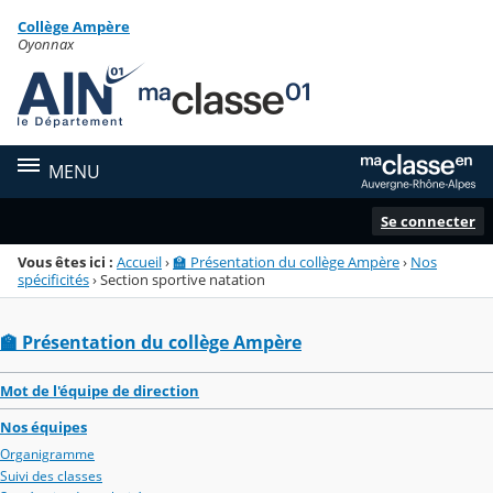
Panneau de gestion des cookies
Collège Ampère
Menu de la rubrique
Contenu
Oyonnax
MENU
Se connecter
Vous êtes ici :
Accueil
›
🏫 Présentation du collège Ampère
›
Nos
spécificités
›
Section sportive natation
🏫 Présentation du collège Ampère
Mot de l'équipe de direction
Nos équipes
Organigramme
Suivi des classes