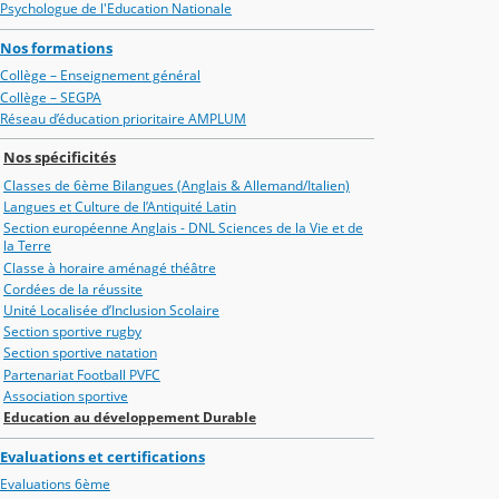
Psychologue de l'Education Nationale
Nos formations
Collège – Enseignement général
Collège – SEGPA
Réseau d’éducation prioritaire AMPLUM
Nos spécificités
Classes de 6ème Bilangues (Anglais & Allemand/Italien)
Langues et Culture de l’Antiquité Latin
Section européenne Anglais - DNL Sciences de la Vie et de
la Terre
Classe à horaire aménagé théâtre
Cordées de la réussite
Unité Localisée d’Inclusion Scolaire
Section sportive rugby
Section sportive natation
Partenariat Football PVFC
Association sportive
Education au développement Durable
Evaluations et certifications
Evaluations 6ème