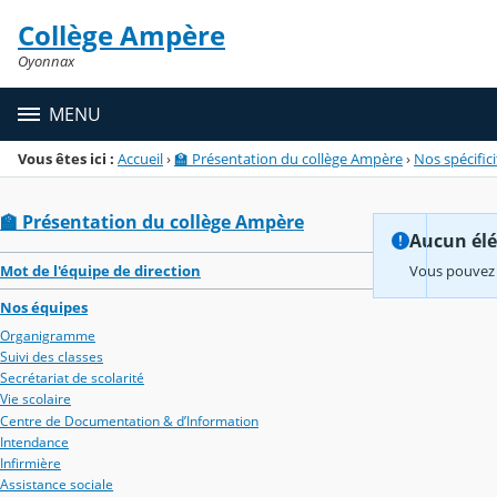
Panneau de gestion des cookies
Collège Ampère
Menu de la rubrique
Contenu
Oyonnax
MENU
Vous êtes ici :
Accueil
›
🏫 Présentation du collège Ampère
›
Nos spécifici
🏫 Présentation du collège Ampère
Aucun élém
Mot de l'équipe de direction
Vous pouvez 
Nos équipes
Organigramme
Suivi des classes
Secrétariat de scolarité
Vie scolaire
Centre de Documentation & d’Information
Intendance
Infirmière
Assistance sociale