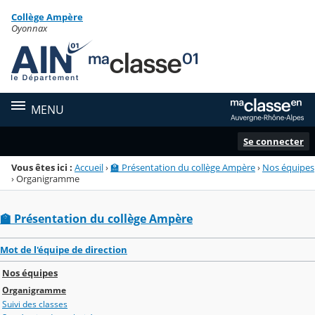
Panneau de gestion des cookies
Collège Ampère
Menu de la rubrique
Contenu
Oyonnax
MENU
Se connecter
Vous êtes ici :
Accueil
›
🏫 Présentation du collège Ampère
›
Nos équipes
›
Organigramme
🏫 Présentation du collège Ampère
Mot de l'équipe de direction
Nos équipes
Organigramme
Suivi des classes