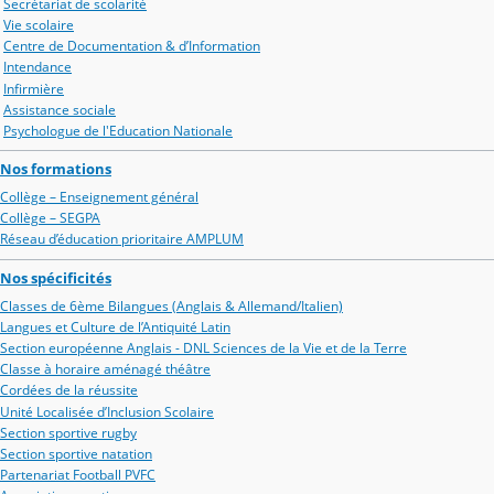
Secrétariat de scolarité
Vie scolaire
Centre de Documentation & d’Information
Intendance
Infirmière
Assistance sociale
Psychologue de l'Education Nationale
Nos formations
Collège – Enseignement général
Collège – SEGPA
Réseau d’éducation prioritaire AMPLUM
Nos spécificités
Classes de 6ème Bilangues (Anglais & Allemand/Italien)
Langues et Culture de l’Antiquité Latin
Section européenne Anglais - DNL Sciences de la Vie et de la Terre
Classe à horaire aménagé théâtre
Cordées de la réussite
Unité Localisée d’Inclusion Scolaire
Section sportive rugby
Section sportive natation
Partenariat Football PVFC