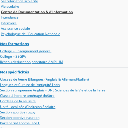
Secrétariat de scolarité
Vie scolaire
Centre de Documentation & d’Information
Intendance
Infirmière
Assistance sociale
Psychologue de l'Education Nationale
Nos formations
Collège – Enseignement général
Collège – SEGPA
Réseau d’éducation prioritaire AMPLUM
Nos spécificités
Classes de 6ème Bilangues (Anglais & Allemand/Italien)
Langues et Culture de l’Antiquité Latin
Section européenne Anglais - DNL Sciences de la Vie et de la Terre
Classe à horaire aménagé théâtre
Cordées de la réussite
Unité Localisée d’Inclusion Scolaire
Section sportive rugby
Section sportive natation
Partenariat Football PVFC