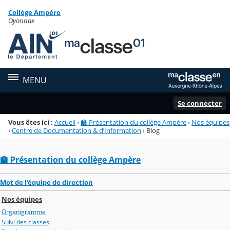
Panneau de gestion des cookies
Collège Ampère
Menu de la rubrique
Contenu
Oyonnax
MENU
Se connecter
Vous êtes ici :
Accueil
›
🏫 Présentation du collège Ampère
›
Nos équipes
›
Centre de Documentation & d’Information
›
Blog
🏫 Présentation du collège Ampère
Mot de l'équipe de direction
Nos équipes
Organigramme
Suivi des classes