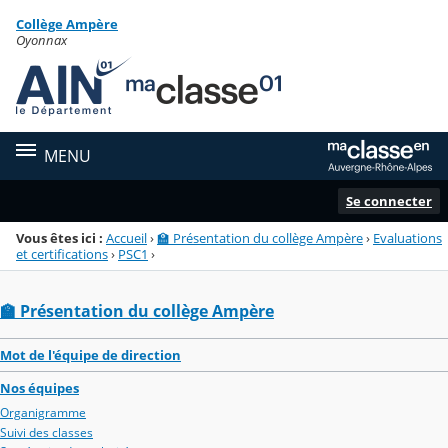
Panneau de gestion des cookies
Collège Ampère
Menu de la rubrique
Contenu
Oyonnax
MENU
Se connecter
Vous êtes ici :
Accueil
›
🏫 Présentation du collège Ampère
›
Evaluations
et certifications
›
PSC1
›
🏫 Présentation du collège Ampère
Mot de l'équipe de direction
Nos équipes
Organigramme
Suivi des classes