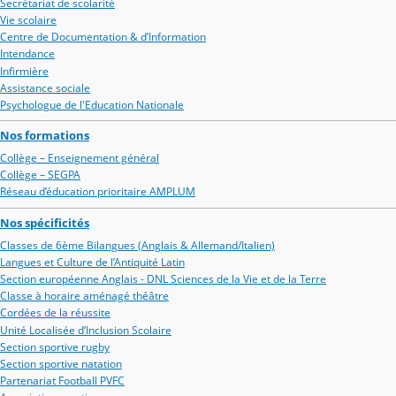
Secrétariat de scolarité
Vie scolaire
Centre de Documentation & d’Information
Intendance
Infirmière
Assistance sociale
Psychologue de l'Education Nationale
Nos formations
Collège – Enseignement général
Collège – SEGPA
Réseau d’éducation prioritaire AMPLUM
Nos spécificités
Classes de 6ème Bilangues (Anglais & Allemand/Italien)
Langues et Culture de l’Antiquité Latin
Section européenne Anglais - DNL Sciences de la Vie et de la Terre
Classe à horaire aménagé théâtre
Cordées de la réussite
Unité Localisée d’Inclusion Scolaire
Section sportive rugby
Section sportive natation
Partenariat Football PVFC