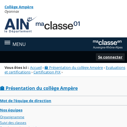
Panneau de gestion des cookies
Collège Ampère
Menu de la rubrique
Contenu
Oyonnax
MENU
Se connecter
Vous êtes ici :
Accueil
›
🏫 Présentation du collège Ampère
›
Evaluations
et certifications
›
Certification PIX
›
🏫 Présentation du collège Ampère
Mot de l'équipe de direction
Nos équipes
Organigramme
Suivi des classes