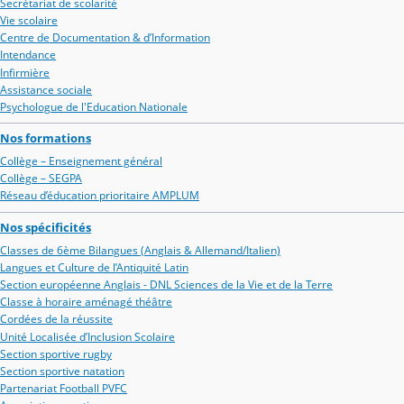
Secrétariat de scolarité
Vie scolaire
Centre de Documentation & d’Information
Intendance
Infirmière
Assistance sociale
Psychologue de l'Education Nationale
Nos formations
Collège – Enseignement général
Collège – SEGPA
Réseau d’éducation prioritaire AMPLUM
Nos spécificités
Classes de 6ème Bilangues (Anglais & Allemand/Italien)
Langues et Culture de l’Antiquité Latin
Section européenne Anglais - DNL Sciences de la Vie et de la Terre
Classe à horaire aménagé théâtre
Cordées de la réussite
Unité Localisée d’Inclusion Scolaire
Section sportive rugby
Section sportive natation
Partenariat Football PVFC