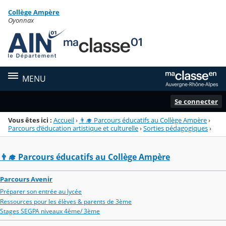
Panneau de gestion des cookies
Collège Ampère
Menu de la rubrique
Contenu
Oyonnax
MENU
Se connecter
Vous êtes ici :
Accueil
›
👨‍🎓 Parcours éducatifs au Collège Ampère
›
Parcours d’éducation artistique et culturelle
›
Sorties pédagogiques
›
👨‍🎓 Parcours éducatifs au Collège Ampère
Parcours Avenir
Préparer son entrée au lycée
Ressources pour les élèves & parents de 3ème
Stages SEGPA niveaux 4ème/ 3ème