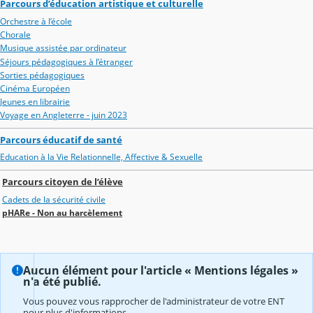
Parcours d’éducation artistique et culturelle
Orchestre à l’école
Chorale
Musique assistée par ordinateur
Séjours pédagogiques à l’étranger
Sorties pédagogiques
Cinéma Européen
Jeunes en librairie
Voyage en Angleterre - juin 2023
Parcours éducatif de santé
Education à la Vie Relationnelle, Affective & Sexuelle
Parcours citoyen de l’élève
Cadets de la sécurité civile
pHARe - Non au harcèlement
Aucun élément pour l'article « Mentions légales »
n'a été publié.
Vous pouvez vous rapprocher de l'administrateur de votre ENT
pour plus d'informations.