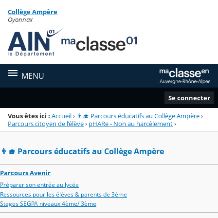
Panneau de gestion des cookies
Collège Ampère
Menu de la rubrique
Contenu
Oyonnax
MENU
Se connecter
Vous êtes ici :
Accueil
›
👨‍🎓 Parcours éducatifs au Collège Ampère
›
Parcours citoyen de l’élève
›
pHARe - Non au harcèlement
›
👨‍🎓 Parcours éducatifs au Collège Ampère
Parcours Avenir
Préparer son entrée au lycée
Ressources pour les élèves & parents de 3ème
Stages SEGPA niveaux 4ème/ 3ème