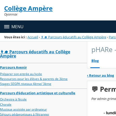
Panneau de gestion des cookies
Collège Ampère
Menu de la rubrique
Contenu
Oyonnax
MENU
Vous êtes ici :
Accueil
›
👨‍🎓 Parcours éducatifs au Collège Ampère
›
Parc
pHARe 
👨‍🎓 Parcours éducatifs au Collège
Ampère
Blog
Parcours Avenir
Préparer son entrée au lycée
‹
Retour au blog
Ressources pour les élèves & parents de 3ème
Stages SEGPA niveaux 4ème/ 3ème
💬 Perm
Parcours d’éducation artistique et culturelle
Par admin grimaud
Orchestre à l’école
Chorale
Musique assistée par ordinateur
Séjours pédagogiques à l’étranger