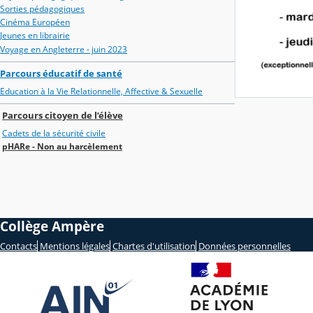
Sorties pédagogiques
Cinéma Européen
Jeunes en librairie
Voyage en Angleterre - juin 2023
Parcours éducatif de santé
Education à la Vie Relationnelle, Affective & Sexuelle
Parcours citoyen de l’élève
Cadets de la sécurité civile
pHARe - Non au harcèlement
Collège Ampère
Contacts
Mentions légales
Chartes d'utilisation
Données personnelles