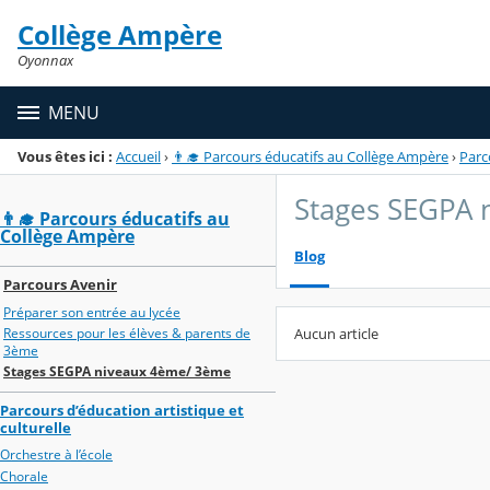
Panneau de gestion des cookies
Collège Ampère
Menu de la rubrique
Contenu
Oyonnax
MENU
Vous êtes ici :
Accueil
›
👨‍🎓 Parcours éducatifs au Collège Ampère
›
Parc
Stages SEGPA
👨‍🎓 Parcours éducatifs au
Collège Ampère
Blog
Parcours Avenir
Préparer son entrée au lycée
Aucun article
Ressources pour les élèves & parents de
3ème
Stages SEGPA niveaux 4ème/ 3ème
Parcours d’éducation artistique et
culturelle
Orchestre à l’école
Chorale