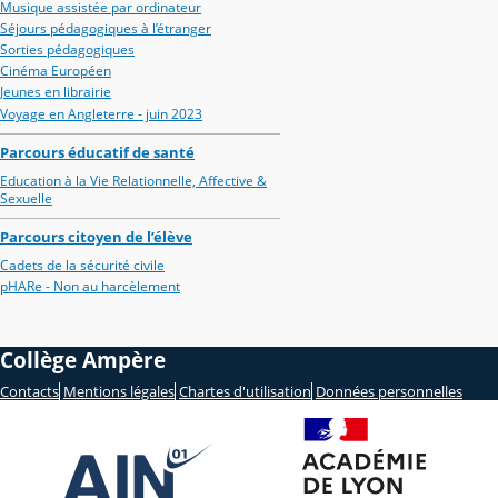
Musique assistée par ordinateur
Séjours pédagogiques à l’étranger
Sorties pédagogiques
Cinéma Européen
Jeunes en librairie
Voyage en Angleterre - juin 2023
Parcours éducatif de santé
Education à la Vie Relationnelle, Affective &
Sexuelle
Parcours citoyen de l’élève
Cadets de la sécurité civile
pHARe - Non au harcèlement
Collège Ampère
Contacts
Mentions légales
Chartes d'utilisation
Données personnelles