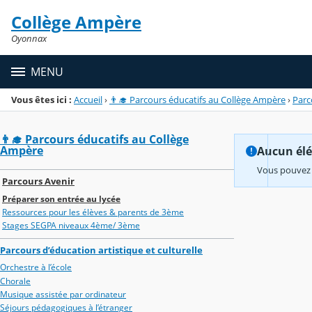
Panneau de gestion des cookies
Collège Ampère
Menu de la rubrique
Contenu
Oyonnax
MENU
Vous êtes ici :
Accueil
›
👨‍🎓 Parcours éducatifs au Collège Ampère
›
Parc
👨‍🎓 Parcours éducatifs au Collège
Ampère
Aucun élém
Vous pouvez 
Parcours Avenir
Préparer son entrée au lycée
Ressources pour les élèves & parents de 3ème
Stages SEGPA niveaux 4ème/ 3ème
Parcours d’éducation artistique et culturelle
Orchestre à l’école
Chorale
Musique assistée par ordinateur
Séjours pédagogiques à l’étranger