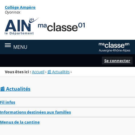
Panneau de gestion des cookies
Collège Ampère
Menu de la rubrique
Contenu
Oyonnax
MENU
Se connecter
Vous êtes ici :
Accueil
›
📰 Actualités
›
📰 Actualités
Fil infos
Informations destinées aux familles
Menus de la cantine