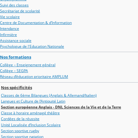
Suivi des classes
Secrétariat de scolarité
Vie scolaire
Centre de Documentation & d’Information
Intendance
Infirmière
Assistance sociale
Psychologue de l'Education Nationale
Nos formations
Collège – Enseignement général
Collège – SEGPA
Réseau d’éducation prioritaire AMPLUM
Nos spécificités
Classes de 6ème Bilangues (Anglais & Allemand/Italien)
Langues et Culture de l’Antiquité Latin
Section européenne Anglais - DNL Sciences de la Vie et de la Terre
Classe à horaire aménagé théâtre
Cordées de la réussite
Unité Localisée d’Inclusion Scolaire
Section sportive rugby
Section sportive natation