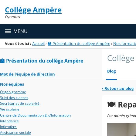
Panneau de gestion des cookies
Collège Ampère
Menu de la rubrique
Contenu
Oyonnax
MENU
Vous êtes ici :
Accueil
›
🏫 Présentation du collège Ampère
›
Nos formati
Collège
🏫 Présentation du collège Ampère
Blog
Mot de l'équipe de direction
Nos équipes
‹
Retour au blog
Organigramme
Suivi des classes
🍽️ Rep
Secrétariat de scolarité
Vie scolaire
Centre de Documentation & d’Information
Par admin grima
Intendance
Infirmière
Assistance sociale