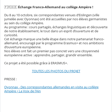
🇫🇷🇩🇪
Échange Franco-Allemand au collège Ampère !
Du 8 au 10 octobre, six correspondantes venues d’Eislingen (ville
jumelée avec Oyonnax) ont été accueillies par nos élèves germanistes
au sein du collège Ampère.
Au programme : cours partagés, échanges linguistiques et découverte
de notre établissement, le tout dans un esprit d’ouverture et de
curiosité.
Cet échange marque une belle étape dans notre partenariat franco-
allemand, encouragé par le programme Erasmus+ et nos ambitions
d’ouverture européenne.
Nos élèves ont fait un premier pas concret vers une citoyenneté
européenne active : apprendre, partager, grandir ensemble.
Ce projet a été possible grâce à ERASMUS+.
TOUTES LES PHOTOS DU PROJET
PRESSE :
Oyonnax - Des correspondantes allemandes en visite au collège
Ampère • La Voix de l'Ain