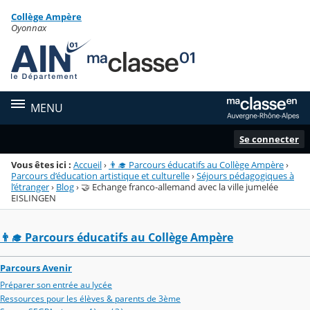
Panneau de gestion des cookies
Collège Ampère
Menu de la rubrique
Contenu
Oyonnax
MENU
Se connecter
Vous êtes ici :
Accueil
›
👨‍🎓 Parcours éducatifs au Collège Ampère
›
Parcours d’éducation artistique et culturelle
›
Séjours pédagogiques à
l’étranger
›
Blog
›
🤝 Echange franco-allemand avec la ville jumelée
EISLINGEN
👨‍🎓 Parcours éducatifs au Collège Ampère
Parcours Avenir
Préparer son entrée au lycée
Ressources pour les élèves & parents de 3ème