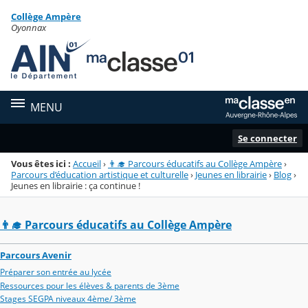
Panneau de gestion des cookies
Collège Ampère
Menu de la rubrique
Contenu
Oyonnax
MENU
Se connecter
Vous êtes ici :
Accueil
›
👨‍🎓 Parcours éducatifs au Collège Ampère
›
Parcours d’éducation artistique et culturelle
›
Jeunes en librairie
›
Blog
›
Jeunes en librairie : ça continue !
👨‍🎓 Parcours éducatifs au Collège Ampère
Parcours Avenir
Préparer son entrée au lycée
Ressources pour les élèves & parents de 3ème
Stages SEGPA niveaux 4ème/ 3ème