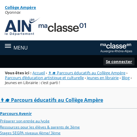
Panneau de gestion des cookies
Collège Ampère
Menu de la rubrique
Contenu
Oyonnax
MENU
Se connecter
Vous êtes ici :
Accueil
›
👨‍🎓 Parcours éducatifs au Collège Ampère
›
Parcours d’éducation artistique et culturelle
›
Jeunes en librairie
›
Blog
›
Jeunes en Librairie : c'est parti !
👨‍🎓 Parcours éducatifs au Collège Ampère
Parcours Avenir
Préparer son entrée au lycée
Ressources pour les élèves & parents de 3ème
Stages SEGPA niveaux 4ème/ 3ème