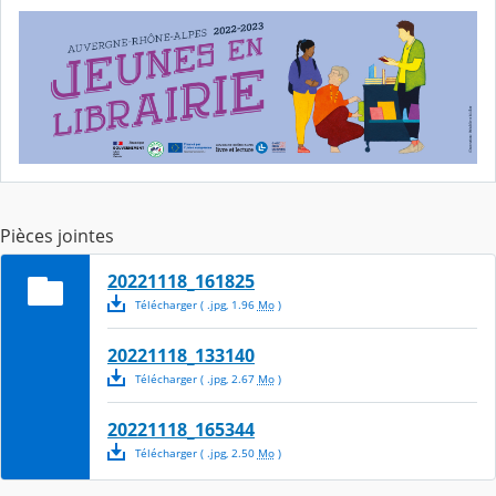
Pièces jointes
20221118_161825
Télécharger
( .
jpg
,
1.96
Mo
)
20221118_133140
Télécharger
( .
jpg
,
2.67
Mo
)
20221118_165344
Télécharger
( .
jpg
,
2.50
Mo
)