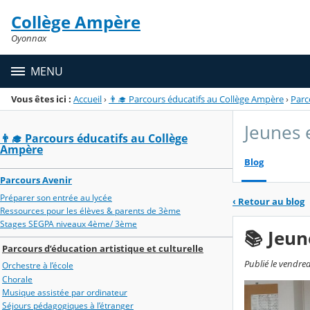
Panneau de gestion des cookies
Collège Ampère
Menu de la rubrique
Contenu
Oyonnax
MENU
Vous êtes ici :
Accueil
›
👨‍🎓 Parcours éducatifs au Collège Ampère
›
Parc
Jeunes e
👨‍🎓 Parcours éducatifs au Collège
Ampère
Blog
Parcours Avenir
Préparer son entrée au lycée
‹
Retour au blog
Ressources pour les élèves & parents de 3ème
Stages SEGPA niveaux 4ème/ 3ème
📚 Jeun
Parcours d’éducation artistique et culturelle
Publié le vendre
Orchestre à l’école
Chorale
Musique assistée par ordinateur
Séjours pédagogiques à l’étranger