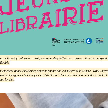
est un dispositif d’éducation artistique et culturelle (EAC) et de soutien aux librairies indépen
librairie.
 en Auvergne-Rhône-Alpes est un dispositif financé par le ministère de la Culture - DRAC Auv
 avec les Délégations Académiques aux Arts et à la Culture de Clermont-Ferrand, Grenoble et Lyo
mon libraire.