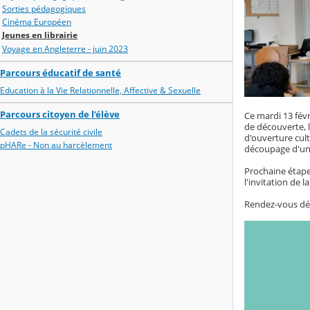
Sorties pédagogiques
Cinéma Européen
Jeunes en librairie
Voyage en Angleterre - juin 2023
Parcours éducatif de santé
Education à la Vie Relationnelle, Affective & Sexuelle
Parcours citoyen de l’élève
Ce mardi 13 févr
de découverte, 
Cadets de la sécurité civile
d'ouverture cult
pHARe - Non au harcèlement
découpage d'un
Prochaine étape :
l'invitation de 
Rendez-vous débu