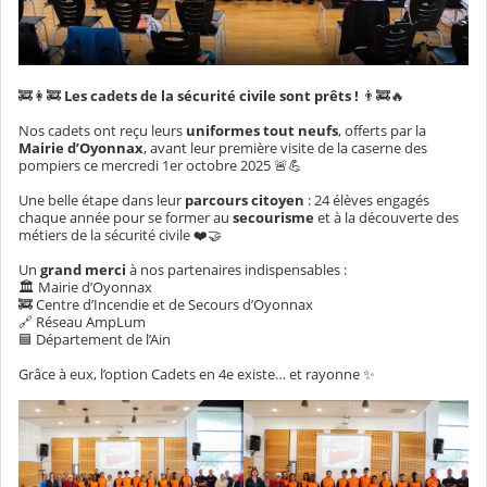
🚒👩‍🚒
Les cadets de la sécurité civile sont prêts !
👨‍🚒🔥
Nos cadets ont reçu leurs
uniformes tout neufs
, offerts par la
Mairie d’Oyonnax
, avant leur première visite de la caserne des
pompiers ce mercredi 1er octobre 2025 🚨💪
Une belle étape dans leur
parcours citoyen
: 24 élèves engagés
chaque année pour se former au
secourisme
et à la découverte des
métiers de la sécurité civile ❤️🤝
Un
grand merci
à nos partenaires indispensables :
🏛️ Mairie d’Oyonnax
🚒 Centre d’Incendie et de Secours d’Oyonnax
🔗 Réseau AmpLum
🟦 Département de l’Ain
Grâce à eux, l’option Cadets en 4e existe… et rayonne ✨