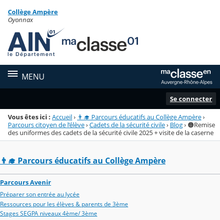
Panneau de gestion des cookies
Collège Ampère
Menu de la rubrique
Contenu
Oyonnax
MENU
Se connecter
Vous êtes ici :
Accueil
›
👨‍🎓 Parcours éducatifs au Collège Ampère
›
Parcours citoyen de l’élève
›
Cadets de la sécurité civile
›
Blog
›
🟠Remise
des uniformes des cadets de la sécurité civile 2025 + visite de la caserne
👨‍🎓 Parcours éducatifs au Collège Ampère
Parcours Avenir
Préparer son entrée au lycée
Ressources pour les élèves & parents de 3ème
Stages SEGPA niveaux 4ème/ 3ème