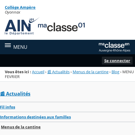
Panneau de gestion des cookies
Collège Ampère
Menu de la rubrique
Contenu
Oyonnax
MENU
Se connecter
Vous êtes ici :
Accueil
›
📰 Actualités
›
Menus de la cantine
›
Blog
›
MENU
FEVRIER
📰 Actualités
Fil infos
Informations destinées aux familles
Menus de la cantine