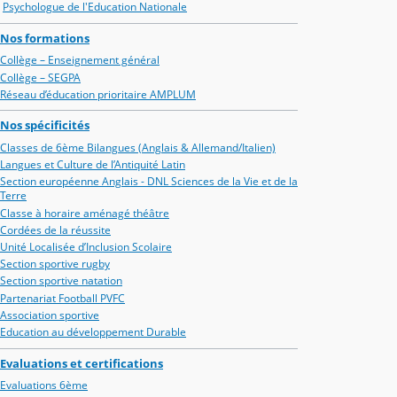
Psychologue de l'Education Nationale
Nos formations
Collège – Enseignement général
Collège – SEGPA
Réseau d’éducation prioritaire AMPLUM
Nos spécificités
Classes de 6ème Bilangues (Anglais & Allemand/Italien)
Langues et Culture de l’Antiquité Latin
Section européenne Anglais - DNL Sciences de la Vie et de la
Terre
Classe à horaire aménagé théâtre
Cordées de la réussite
Unité Localisée d’Inclusion Scolaire
Section sportive rugby
Section sportive natation
Partenariat Football PVFC
Association sportive
Education au développement Durable
Evaluations et certifications
Evaluations 6ème