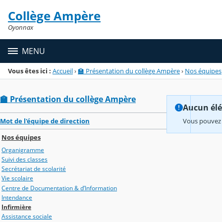
Panneau de gestion des cookies
Collège Ampère
Menu de la rubrique
Contenu
Oyonnax
MENU
Vous êtes ici :
Accueil
›
🏫 Présentation du collège Ampère
›
Nos équipes
🏫 Présentation du collège Ampère
Aucun élém
Mot de l'équipe de direction
Vous pouvez 
Nos équipes
Organigramme
Suivi des classes
Secrétariat de scolarité
Vie scolaire
Centre de Documentation & d’Information
Intendance
Infirmière
Assistance sociale