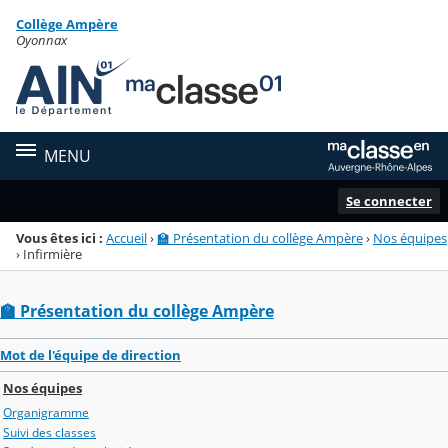
Panneau de gestion des cookies
Collège Ampère
Menu de la rubrique
Contenu
Oyonnax
MENU
Se connecter
Vous êtes ici :
Accueil
›
🏫 Présentation du collège Ampère
›
Nos équipes
›
Infirmière
🏫 Présentation du collège Ampère
Mot de l'équipe de direction
Nos équipes
Organigramme
Suivi des classes