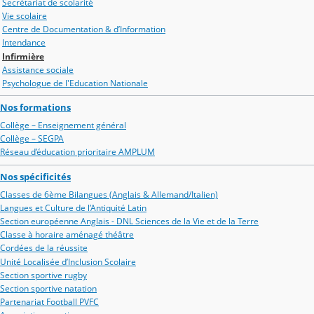
Secrétariat de scolarité
Vie scolaire
Centre de Documentation & d’Information
Intendance
Infirmière
Assistance sociale
Psychologue de l'Education Nationale
Nos formations
Collège – Enseignement général
Collège – SEGPA
Réseau d’éducation prioritaire AMPLUM
Nos spécificités
Classes de 6ème Bilangues (Anglais & Allemand/Italien)
Langues et Culture de l’Antiquité Latin
Section européenne Anglais - DNL Sciences de la Vie et de la Terre
Classe à horaire aménagé théâtre
Cordées de la réussite
Unité Localisée d’Inclusion Scolaire
Section sportive rugby
Section sportive natation
Partenariat Football PVFC